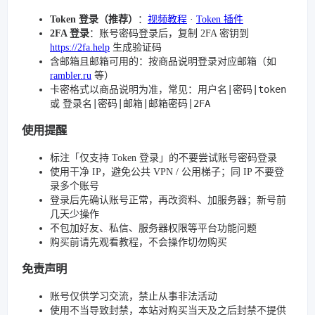
Token 登录（推荐）
：
视频教程
·
Token 插件
2FA 登录
：账号密码登录后，复制 2FA 密钥到
https://2fa.help
生成验证码
含邮箱且邮箱可用的：按商品说明登录对应邮箱（如
rambler.ru
等）
用户名|密码|token
卡密格式以商品说明为准，常见：
登录名|密码|邮箱|邮箱密码|2FA
或
使用提醒
标注「仅支持 Token 登录」的不要尝试账号密码登录
使用干净 IP，避免公共 VPN / 公用梯子；同 IP 不要登
录多个账号
登录后先确认账号正常，再改资料、加服务器；新号前
几天少操作
不包加好友、私信、服务器权限等平台功能问题
购买前请先观看教程，不会操作切勿购买
免责声明
账号仅供学习交流，禁止从事非法活动
使用不当导致封禁，本站对购买当天及之后封禁不提供