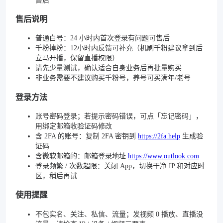
售后
售后说明
普通白号：24 小时内首次登录有问题可售后
千粉掉粉：12小时内反馈可补充（机刷千粉建议拿到后
立马开播，保留直播权限）
请先少量测试，确认适合自身业务后再批量购买
非业务需要不建议购买千粉号，养号可买满年/老号
登录方法
账号密码登录；若提示密码错误，可点「忘记密码」，
用绑定邮箱收验证码修改
含 2FA 的账号：复制 2FA 密钥到
https://2fa.help
生成验
证码
含微软邮箱的：邮箱登录地址
https://www.outlook.com
登录频繁 / 次数超限：关闭 App，切换干净 IP 和对应时
区，稍后再试
使用提醒
不包实名、关注、私信、流量；发视频 0 播放、直播没