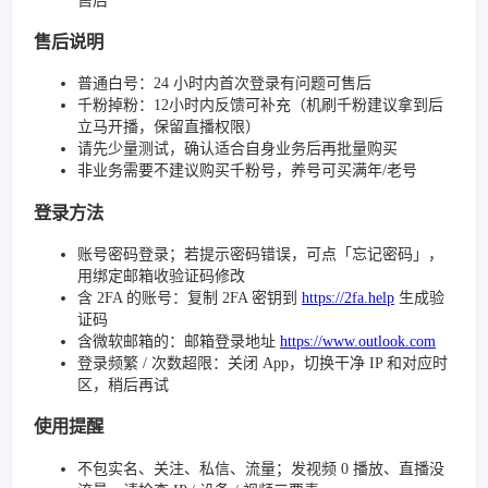
售后
售后说明
普通白号：24 小时内首次登录有问题可售后
千粉掉粉：12小时内反馈可补充（机刷千粉建议拿到后
立马开播，保留直播权限）
请先少量测试，确认适合自身业务后再批量购买
非业务需要不建议购买千粉号，养号可买满年/老号
登录方法
账号密码登录；若提示密码错误，可点「忘记密码」，
用绑定邮箱收验证码修改
含 2FA 的账号：复制 2FA 密钥到
https://2fa.help
生成验
证码
含微软邮箱的：邮箱登录地址
https://www.outlook.com
登录频繁 / 次数超限：关闭 App，切换干净 IP 和对应时
区，稍后再试
使用提醒
不包实名、关注、私信、流量；发视频 0 播放、直播没