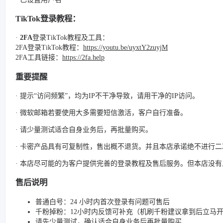
TikTok登录教程：
·
2FA
登录TikTok教程及工具：
2FA登录TikTok教程：
https://youtu.be/uyxtY2zuyjM
2FA工具链接：
https://2fa.help
重要提醒
· 提示“访问频繁”，均为IP不干净导致，请用干净的IP访问。
· 微软邮箱若要使用大多需要短信激活，客户自行准备。
· 请少量测试适合自身业务后，再批量购买。
· 卡密产品具有可复制性，售出概不退货。并且本店承诺绝不进行
· 本店尽可能的为客户提供完善的登录教程及售后服务。但本店没
售后说明
普通白号：24 小时内首次登录有问题可售后
千粉掉粉：12小时内反馈可补充（机刷千粉建议拿到后立马
请先少量测试，确认适合自身业务后再批量购买