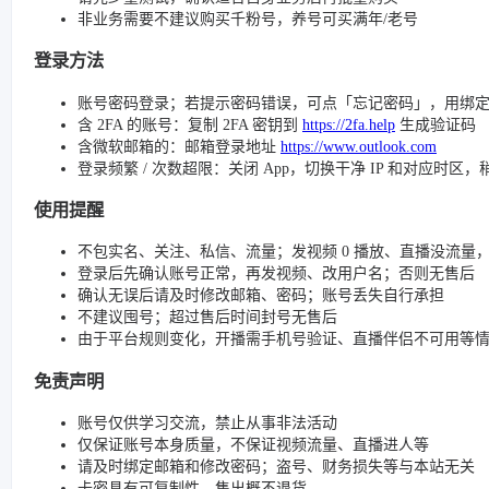
非业务需要不建议购买千粉号，养号可买满年/老号
登录方法
账号密码登录；若提示密码错误，可点「忘记密码」，用绑
含 2FA 的账号：复制 2FA 密钥到
https://2fa.help
生成验证码
含微软邮箱的：邮箱登录地址
https://www.outlook.com
登录频繁 / 次数超限：关闭 App，切换干净 IP 和对应时区
使用提醒
不包实名、关注、私信、流量；发视频 0 播放、直播没流量，请检查
登录后先确认账号正常，再发视频、改用户名；否则无售后
确认无误后请及时修改邮箱、密码；账号丢失自行承担
不建议囤号；超过售后时间封号无售后
由于平台规则变化，开播需手机号验证、直播伴侣不可用等
免责声明
账号仅供学习交流，禁止从事非法活动
仅保证账号本身质量，不保证视频流量、直播进人等
请及时绑定邮箱和修改密码；盗号、财务损失等与本站无关
卡密具有可复制性，售出概不退货