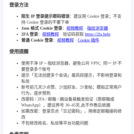
登录方法
陌生 IP 登录提示密码错误
：建议用 Cookie 登录；不支
持 Cookie 登录的不要下单
Json 格式 Cookie 登录
：
视频教程
·
指纹浏览器
2FA 登录
：
视频教程
· 验证码获取
https://2fa.help
普通 Cookie 登录
：
视频教程
·
Cookie 插件
使用提醒
使用干净 IP + 指纹浏览器，避免公共 VPN；同一 IP 不
要登录多个账号
提示「无法创建多个会话」属风控提示，不影响登录和
私信
新号前几天少点赞、少加好友、少发帖；模拟正常用户
行为，逐步预热
改密码 / 2FA / 邮箱 / 踢设备易触发验证（原邮箱或
WhatsApp），建议养号 30–45天,此不作售后依据
如需改密：登录页点「忘记密码」，用绑定邮箱接码修
改
不包修改姓名、私信等平台功能问题