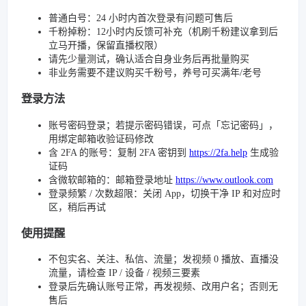
普通白号：24 小时内首次登录有问题可售后
千粉掉粉：12小时内反馈可补充（机刷千粉建议拿到后
立马开播，保留直播权限）
请先少量测试，确认适合自身业务后再批量购买
非业务需要不建议购买千粉号，养号可买满年/老号
登录方法
账号密码登录；若提示密码错误，可点「忘记密码」，
用绑定邮箱收验证码修改
含 2FA 的账号：复制 2FA 密钥到
https://2fa.help
生成验
证码
含微软邮箱的：邮箱登录地址
https://www.outlook.com
登录频繁 / 次数超限：关闭 App，切换干净 IP 和对应时
区，稍后再试
使用提醒
不包实名、关注、私信、流量；发视频 0 播放、直播没
流量，请检查 IP / 设备 / 视频三要素
登录后先确认账号正常，再发视频、改用户名；否则无
售后