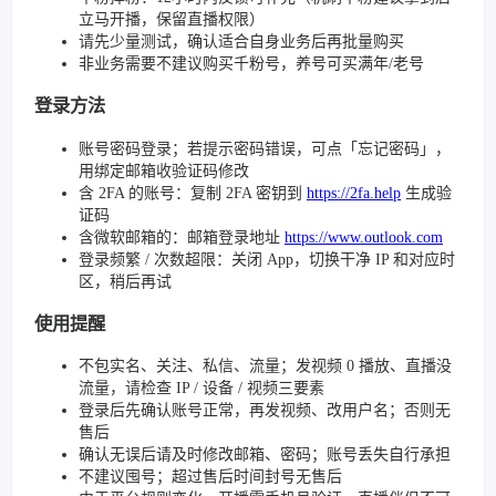
立马开播，保留直播权限）
请先少量测试，确认适合自身业务后再批量购买
非业务需要不建议购买千粉号，养号可买满年/老号
登录方法
账号密码登录；若提示密码错误，可点「忘记密码」，
用绑定邮箱收验证码修改
含 2FA 的账号：复制 2FA 密钥到
https://2fa.help
生成验
证码
含微软邮箱的：邮箱登录地址
https://www.outlook.com
登录频繁 / 次数超限：关闭 App，切换干净 IP 和对应时
区，稍后再试
使用提醒
不包实名、关注、私信、流量；发视频 0 播放、直播没
流量，请检查 IP / 设备 / 视频三要素
登录后先确认账号正常，再发视频、改用户名；否则无
售后
确认无误后请及时修改邮箱、密码；账号丢失自行承担
不建议囤号；超过售后时间封号无售后