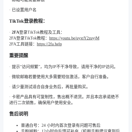
· 已设置用户名
TikTok登录教程：
·
2FA
登录TikTok教程及工具：
2FA登录TikTok教程：
https://youtu.be/uyxtY2zuyjM
2FA工具链接：
https://2fa.help
重要提醒
· 提示“访问频繁”，均为IP不干净导致，请用干净的IP访问。
· 微软邮箱若要使用大多需要短信激活，客户自行准备。
· 请少量测试适合自身业务后，再批量购买。
· 卡密产品具有可复制性，售出概不退货。并且本店承诺绝不
进行二次销售，确保用户使用安全。
售后说明
普通白号：24 小时内首次登录有问题可售后
千粉掉粉：12小时内反馈可补充（机刷千粉建议拿到后