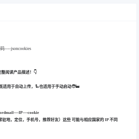
--jsoncookies
完整阅读产品描述！👇
 既适用于自动上传，🦾也适用于手动启动🧑‍🏭
ordmail----IP----cookie
，常驻地，定位，手机号，推荐好友）这些 可能与相应国家的 IP 不同