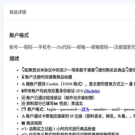
商品详情
账户格式
账号----密码----手机号----2fa代码----邮箱----邮箱密码----注册国家代码--
描述
👇如果您对本协议中的至少一项条款不满意👇请勿购买此商品👇请
⌛️ 账户注册时间请看商品标题
⚠️
随账户提供 Cookie（JSON 格式），是主要的登录方式之一 🤖
🔒
所有账户均启用双重身份验证-2FA
(
2fa.help
)
🆔
账户已通过短信验证（邮件也许被封禁）
🆔
资料部分已填写🪪
性别：男或女
🗂 账户格式：login----password----
2FA
--
--number--
--mail----passw
⚠️ 账户通过卡密相应国家的 IP 注册（资料语言，网名，头像，
🏪 商店规则
✅1: 自购买之日起 1 小时内可进行商品检查
✅2: 仅在有从购买时起并包含验证过程的录屏时接受投诉