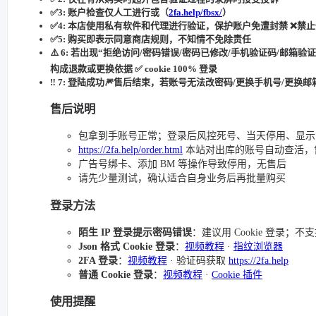
✅3: 账户检查仅人工进行或（
2fa.help/fbsx/
）
✅4: 本店使用私有软件和代理进行验证，保护账户免遭封禁 ❌
✅5: 购买即表示同意商店规则，不知情不免除责任
⚠️ 6: 若出现“拒绝访问/密码错误/密码已修改/手机验证码/邮箱验
构成退款或更换依据 ✅ cookie 100% 登录
‼️ 7: 登陆成功🎆售后结束，若账号无法改密码/更换手机号/
更换
邮
售后说明
包拿到手账号正常；登录后风控死号、当天停用、显示 1
https://2fa.help/order.html
本站对出库的账号自动查活，
广告号绑卡、添加 BM 等操作导致停用，无售后
请先少量测试，确认适合自身业务后再批量购买
登录方法
陌生 IP 登录提示密码错误
：建议用 Cookie 登录；不支
Json 格式 Cookie 登录
：
视频教程
·
指纹浏览器
2FA 登录
：
视频教程
· 验证码获取
https://2fa.help
普通 Cookie 登录
：
视频教程
·
Cookie 插件
使用提醒