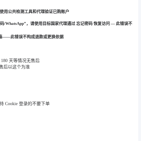
禁止使用公共检测工具和代理验证已购账户
证码/WhatsApp”，请使用目标国家代理通过
忘记密码
恢复访问 — 此错误不
箱——此错误不构成退款或更换依据
80 天等情况无售后
售后以这个为准
持 Cookie 登录的不要下单