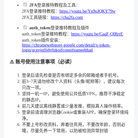
2FA
登录推特教程及工具：
2FA登录推特教程：
https://youtu.be/Yn9oJQKY79w
2FA工具链接：
https://cha2fa.com
auth_token
登录推特教程及插件
auth_token登录推特教程：
https://youtu.be/GaaF-QlRrrE
auth_token插件安装：
https://chromewebstore.google.com/detail/x-token-
login/gceojnffehjfnkoifconnifeameehhad
⚠️ 账号使用注意事项（必读）
登录后请先检查是否有绑定多余的邮箱或者手机号。
前3~7天请勿修改个人资料（头像/昵称等），建议每次
只改一项。
坚持一机一IP，避免使用公共低质VPN，推荐干净稳定
的静态IP。
前几天建议离线静置或少量发推，模拟真人操作频率。
登录前请清理浏览器Cookie或重装APP，确保登录环境纯
净。
不要上号秒改资料，奔着往死用，不要改年龄，否则必
噶，尽量先养一下常用，以防被检测异常封锁