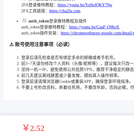
2FA登录推特教程：
https://youtu.be/Yn9oJQKY79w
2FA工具链接：
https://cha2fa.com
auth_token
登录推特教程及插件
auth_token登录推特教程：
https://youtu.be/GaaF-QlRrrE
auth_token插件安装：
https://chromewebstore.google.com/detail/
⚠️ 账号使用注意事项（必读）
登录后请先检查是否有绑定多余的邮箱或者手机号。
前3~7天请勿修改个人资料（头像/昵称等），建议每次只改
坚持一机一IP，避免使用公共低质VPN，推荐干净稳定的静态
前几天建议离线静置或少量发推，模拟真人操作频率。
登录前请清理浏览器Cookie或重装APP，确保登录环境纯净。
不要上号秒改资料，奔着往死用，不要改年龄，否则必噶，
￥2.52