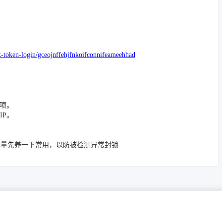
x-token-login/gceojnffehjfnkoifconnifeameehhad
一项。
IP。
尽量先养一下常用，以防被检测异常封锁