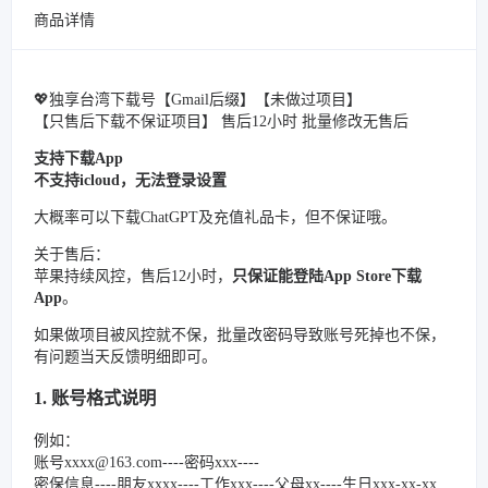
商品详情
💖独享台湾下载号【Gmail后缀】【未做过项目】
【只售后下载不保证项目】 售后12小时 批量修改无售后
支持下载App
不支持icloud，无法登录设置
大概率可以下载ChatGPT及充值礼品卡，但不保证哦。
关于售后：
苹果持续风控，售后12小时，
只保证能登陆App Store下载
App
。
如果做项目被风控就不保，批量改密码导致账号死掉也不保，
有问题当天反馈明细即可。
1. 账号格式说明
例如：
账号xxxx@163.com----密码xxx----
密保信息----朋友xxxx----工作xxx----父母xx----生日xxx-xx-xx