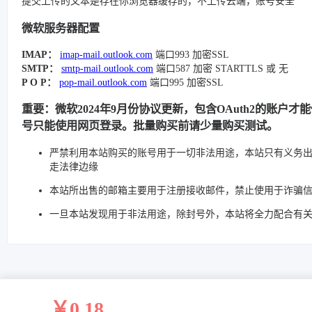
提交上传的文本是存在你浏览器缓存的，不上传云端，账号安全
微软服务器配置
IMAP：
imap-mail.outlook.com
端口993 加密SSL
SMTP：
smtp-mail.outlook.com
端口587 加密 STARTTLS 或 无
P O P：
pop-mail.outlook.com
端口995 加密SSL
重要：微软2024年9月份协议更新，包含OAuth2的账户才
号只能使用网页登录。批量购买前请少量购买测试。
严禁利用本站购买的账号用于一切非法用途，本站只有义务
走法律边缘
本站所出售的邮箱主要用于注册接收邮件，禁止使用于诈骗
一旦本站发现用于非法用途，除封号外，本站将全力配合有
￥0.18