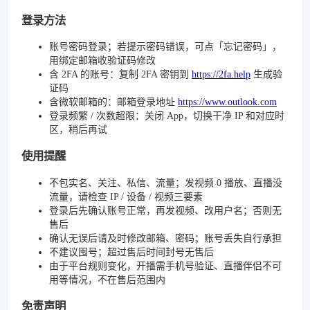
登录方法
账号密码登录；若提示密码错误，可点「忘记密码」，
用绑定邮箱收验证码修改
含 2FA 的账号：复制 2FA 密钥到
https://2fa.help
生成验
证码
含微软邮箱的：邮箱登录地址
https://www.outlook.com
登录频繁 / 次数超限：关闭 App，切换干净 IP 和对应时
区，稍后再试
使用提醒
不包实名、关注、私信、流量；发视频 0 播放、直播没
流量，请检查 IP / 设备 / 视频三要素
登录后先确认账号正常，再发视频、改用户名；否则无
售后
确认无误后请及时修改邮箱、密码；账号丢失自行承担
不建议囤号；超过售后时间封号无售后
由于平台规则变化，开播需手机号验证、直播伴侣不可
用等情况，不在售后范围内
免责声明