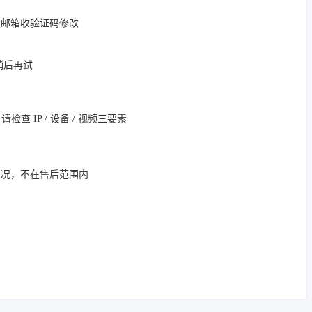
定邮箱收验证码修改
，稍后再试
 IP / 设备 / 视频三要素
情况，不在售后范围内