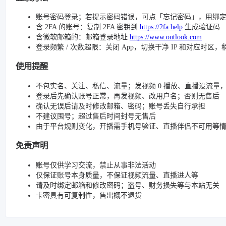
账号密码登录；若提示密码错误，可点「忘记密码」，用绑
含 2FA 的账号：复制 2FA 密钥到
https://2fa.help
生成验证码
含微软邮箱的：邮箱登录地址
https://www.outlook.com
登录频繁 / 次数超限：关闭 App，切换干净 IP 和对应时区
使用提醒
不包实名、关注、私信、流量；发视频 0 播放、直播没流量，请检查
登录后先确认账号正常，再发视频、改用户名；否则无售后
确认无误后请及时修改邮箱、密码；账号丢失自行承担
不建议囤号；超过售后时间封号无售后
由于平台规则变化，开播需手机号验证、直播伴侣不可用等
免责声明
账号仅供学习交流，禁止从事非法活动
仅保证账号本身质量，不保证视频流量、直播进人等
请及时绑定邮箱和修改密码；盗号、财务损失等与本站无关
卡密具有可复制性，售出概不退货