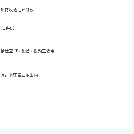
定邮箱收验证码修改
，稍后再试
 IP / 设备 / 视频三要素
情况，不在售后范围内