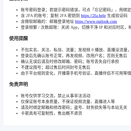
账号密码登录；若提示密码错误，可点「忘记密码」，用绑
含 2FA 的账号：复制 2FA 密钥到
https://2fa.help
生成验证码
含微软邮箱的：邮箱登录地址
https://www.outlook.com
登录频繁 / 次数超限：关闭 App，切换干净 IP 和对应时区
使用提醒
不包实名、关注、私信、流量；发视频 0 播放、直播没流量，请检查
登录后先确认账号正常，再发视频、改用户名；否则无售后
确认无误后请及时修改邮箱、密码；账号丢失自行承担
不建议囤号；超过售后时间封号无售后
由于平台规则变化，开播需手机号验证、直播伴侣不可用等
免责声明
账号仅供学习交流，禁止从事非法活动
仅保证账号本身质量，不保证视频流量、直播进人等
请及时绑定邮箱和修改密码；盗号、财务损失等与本站无关
卡密具有可复制性，售出概不退货