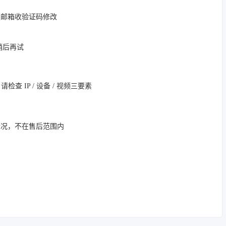
定邮箱收验证码修改
，稍后再试
 IP / 设备 / 视频三要素
情况，不在售后范围内