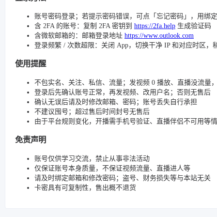
账号密码登录；若提示密码错误，可点「忘记密码」，用绑
含 2FA 的账号：复制 2FA 密钥到
https://2fa.help
生成验证码
含微软邮箱的：邮箱登录地址
https://www.outlook.com
登录频繁 / 次数超限：关闭 App，切换干净 IP 和对应时区
使用提醒
不包实名、关注、私信、流量；发视频 0 播放、直播没流量，请检查
登录后先确认账号正常，再发视频、改用户名；否则无售后
确认无误后请及时修改邮箱、密码；账号丢失自行承担
不建议囤号；超过售后时间封号无售后
由于平台规则变化，开播需手机号验证、直播伴侣不可用等
免责声明
账号仅供学习交流，禁止从事非法活动
仅保证账号本身质量，不保证视频流量、直播进人等
请及时绑定邮箱和修改密码；盗号、财务损失等与本站无关
卡密具有可复制性，售出概不退货