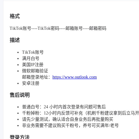
格式
TikTok账号----TikTok密码----邮箱账号----邮箱密码
描述
TikTok账号
满月白号
美国IP注册
微软邮箱验证
邮箱登录地址：
https://www.outlook.com
安卓注册
售后说明
普通白号：24 小时内首次登录有问题可售后
千粉掉粉：12小时内反馈可补充（机刷千粉建议拿到后立马
请先少量测试，确认适合自身业务后再批量购买
非业务需要不建议购买千粉号，养号可买满年/老号
登录方法