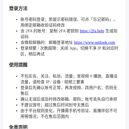
登录方法
账号密码登录；若提示密码错误，可点「忘记密码」，
用绑定邮箱收验证码修改
含 2FA 的账号：复制 2FA 密钥到
https://2fa.help
生成验
证码
含微软邮箱的：邮箱登录地址
https://www.outlook.com
登录频繁 / 次数超限：关闭 App，切换干净 IP 和对应时
区，稍后再试
使用提醒
不包实名、关注、私信、流量；发视频 0 播放、直播没
流量，请检查 IP / 设备 / 视频三要素
登录后先确认账号正常，再发视频、改用户名；否则无
售后
确认无误后请及时修改邮箱、密码；账号丢失自行承担
不建议囤号；超过售后时间封号无售后
由于平台规则变化，开播需手机号验证、直播伴侣不可
用等情况，不在售后范围内
免责声明