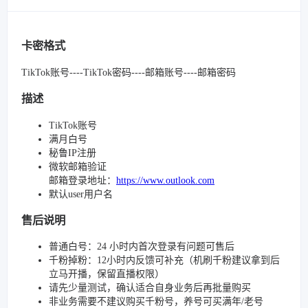
卡密格式
TikTok账号----TikTok密码----邮箱账号----邮箱密码
描述
TikTok账号
满月白号
秘鲁IP注册
微软邮箱验证
邮箱登录地址：
https://www.outlook.com
默认user用户名
售后说明
普通白号：24 小时内首次登录有问题可售后
千粉掉粉：12小时内反馈可补充（机刷千粉建议拿到后
立马开播，保留直播权限）
请先少量测试，确认适合自身业务后再批量购买
非业务需要不建议购买千粉号，养号可买满年/老号