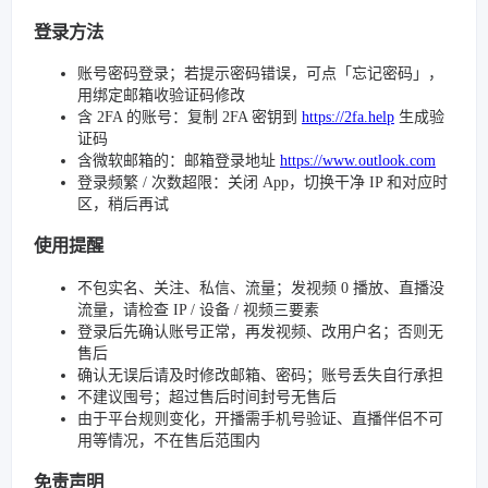
登录方法
账号密码登录；若提示密码错误，可点「忘记密码」，
用绑定邮箱收验证码修改
含 2FA 的账号：复制 2FA 密钥到
https://2fa.help
生成验
证码
含微软邮箱的：邮箱登录地址
https://www.outlook.com
登录频繁 / 次数超限：关闭 App，切换干净 IP 和对应时
区，稍后再试
使用提醒
不包实名、关注、私信、流量；发视频 0 播放、直播没
流量，请检查 IP / 设备 / 视频三要素
登录后先确认账号正常，再发视频、改用户名；否则无
售后
确认无误后请及时修改邮箱、密码；账号丢失自行承担
不建议囤号；超过售后时间封号无售后
由于平台规则变化，开播需手机号验证、直播伴侣不可
用等情况，不在售后范围内
免责声明