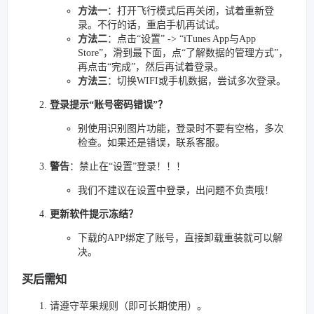
方法一
：打开飞行模式后再关闭，试着重新登
录。不行的话，重启手机再试试。
方法二
：点击“设置” -> “iTunes App与App
Store”，滑到最下面，点“了解数据的管理方式”，
再点击“完成”，然后再试着登录。
方法三
：切换WIFI或手机数据，尝试多次登录。
登录提示“账号密码错误”？
别使用识别图片功能，登录时不要有空格，多次
检查。如果还是错误，联系客服。
警告
：禁止在“设置”登录！！！
我们不建议在设置中登录，出问题不负责哦！
更新软件提示冻结？
下载的APP绑定了账号，直接卸载重装就可以解
决。
买后需知
请遵守苹果规则（即可长期使用）。