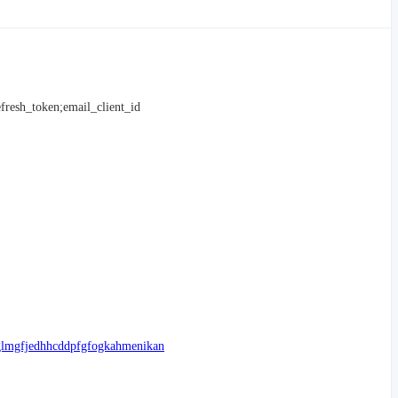
_token;email_client_id
fjglmgfjedhhcddpfgfogkahmenikan