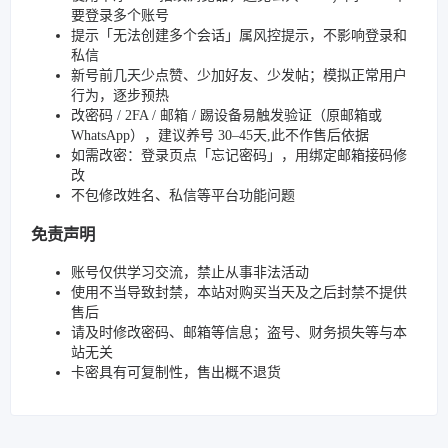
要登录多个账号
提示「无法创建多个会话」属风控提示，不影响登录和
私信
新号前几天少点赞、少加好友、少发帖；模拟正常用户
行为，逐步预热
改密码 / 2FA / 邮箱 / 踢设备易触发验证（原邮箱或
WhatsApp），建议养号 30–45天,此不作售后依据
如需改密：登录页点「忘记密码」，用绑定邮箱接码修
改
不包修改姓名、私信等平台功能问题
免责声明
账号仅供学习交流，禁止从事非法活动
使用不当导致封禁，本站对购买当天及之后封禁不提供
售后
请及时修改密码、邮箱等信息；盗号、财务损失等与本
站无关
卡密具有可复制性，售出概不退货