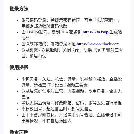
登录方法
账号密码登录；若提示密码错误，可点「忘记密码」，
用绑定邮箱收验证码修改
含 2FA 的账号：复制 2FA 密钥到
https://2fa.help
生成验
证码
含微软邮箱的：邮箱登录地址
https://www.outlook.com
登录频繁 / 次数超限：关闭 App，切换干净 IP 和对应时
区，稍后再试
使用提醒
不包实名、关注、私信、流量；发视频 0 播放、直播没
流量，请检查 IP / 设备 / 视频三要素
登录后先确认账号正常，再发视频、改用户名；否则无
售后
确认无误后请及时修改邮箱、密码；账号丢失自行承担
不建议囤号；超过售后时间封号无售后
由于平台规则变化，开播需手机号验证、直播伴侣不可
用等情况，不在售后范围内
免责声明