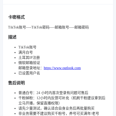
卡密格式
TikTok账号----TikTok密码----邮箱账号----邮箱密码
描述
TikTok账号
满月白号
土耳其IP注册
微软邮箱验证
邮箱登录地址：
https://www.outlook.com
已设置用户名
售后说明
普通白号：24 小时内首次登录有问题可售后
千粉掉粉：12小时内反馈可补充（机刷千粉建议拿到后
立马开播，保留直播权限）
请先少量测试，确认适合自身业务后再批量购买
非业务需要不建议购买千粉号，养号可买满年/老号