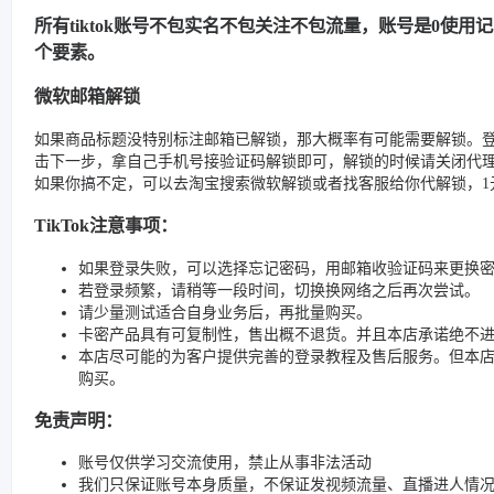
所有tiktok账号不包实名不包关注不包流量，账号是0使
个要素。
微软邮箱解锁
如果商品标题没特别标注邮箱已解锁，那大概率有可能需要解锁。
击下一步，拿自己手机号接验证码解锁即可，解锁的时候请关闭代
如果你搞不定，可以去淘宝搜索微软解锁或者找客服给你代解锁，1元
TikTok注意事项：
如果登录失败，可以选择忘记密码，用邮箱收验证码来更换
若登录频繁，请稍等一段时间，切换换网络之后再次尝试。
请少量测试适合自身业务后，再批量购买。
卡密产品具有可复制性，售出概不退货。并且本店承诺绝不
本店尽可能的为客户提供完善的登录教程及售后服务。但本
购买。
免责声明：
账号仅供学习交流使用，禁止从事非法活动
我们只保证账号本身质量，不保证发视频流量、直播进人情