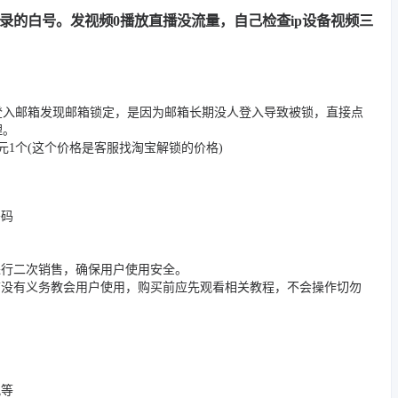
用记录的白号。发视频0播放直播没流量，自己检查ip设备视频三
登入邮箱发现邮箱锁定，是因为邮箱长期没人登入导致被锁，直接点
理。
1个(这个价格是客服找淘宝解锁的价格)
密码
进行二次销售，确保用户使用安全。
店没有义务教会用户使用，购买前应先观看相关教程，不会操作切勿
况等