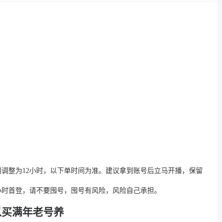
间调整为12小时，以下单时间为准。建议拿到账号后立马开播，保留
4小时首登，请不要囤号，囤号有风险，风险自己承担。
以买满年老号养