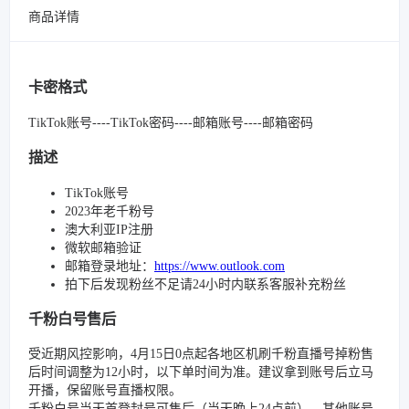
商品详情
卡密格式
TikTok账号----TikTok密码----邮箱账号----邮箱密码
描述
TikTok账号
2023年老千粉号
澳大利亚IP注册
微软邮箱验证
邮箱登录地址：
https://www.outlook.com
拍下后发现粉丝不足请24小时内联系客服补充粉丝
千粉白号售后
受近期风控影响，4月15日0点起各地区机刷千粉直播号掉粉售
后时间调整为12小时，以下单时间为准。建议拿到账号后立马
开播，保留账号直播权限。
千粉白号当天首登封号可售后（当天晚上24点前）。其他账号