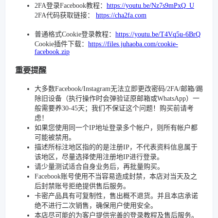
2FA登录Facebook教程：
https://youtu.be/Nz7s9mPxQ_U
2FA代码获取链接：
https://cha2fa.com
普通格式Cookie登录教程：
https://youtu.be/T4Vq5u-6BrQ
Cookie插件下载：
https://files.juhaoba.com/cookie-
facebook.zip
重要提醒
大多数Facebook/Instagram无法立即更改密码/2FA/邮箱/踢
除旧设备（执行操作时会弹验证原邮箱或WhatsApp）一
般需要养30-45天；我们不保证这个问题！购买前请考
虑！
如果您使用同一个IP地址登录多个帐户，则所有帐户都
可能被禁用。
描述所标注地区指的的是注册IP，不代表资料信息属于
该地区，尽量选择使用注册地IP进行登录。
请少量测试适合自身业务后，再批量购买。
Facebook账号使用不当容易造成封禁，本店对当天及之
后封禁账号拒绝提供售后服务。
卡密产品具有可复制性，售出概不退货。并且本店承诺
绝不进行二次销售，确保用户使用安全。
本店尽可能的为客户提供完善的登录教程及售后服务。