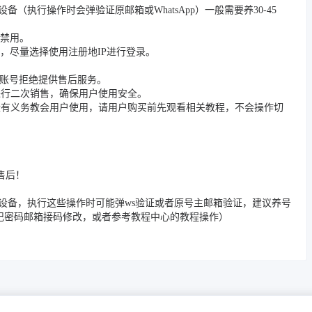
/踢除旧设备（执行操作时会弹验证原邮箱或WhatsApp）一般需要养30-45
被禁用。
，尽量选择使用注册地IP进行登录。
封禁账号拒绝提供售后服务。
进行二次销售，确保用户使用安全。
没有义务教会用户使用，请用户购买前先观看相关教程，不会操作切
售后！
/邮箱/踢除旧设备，执行这些操作时可能弹ws验证或者原号主邮箱验证，建议养号
忘记密码邮箱接码修改，或者参考教程中心的教程操作）