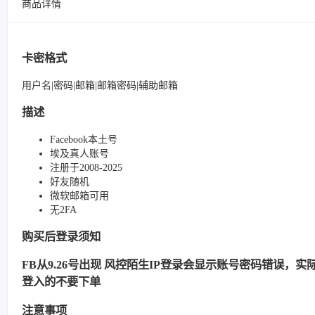
商品详情
卡密格式
用户名|密码|邮箱|邮箱密码|辅助邮箱
描述
Facebook本土号
埃及真人账号
注册于2008-2025
好友随机
微软邮箱可用
无2FA
购买后登录须知
FB从9.26号出现 风控陌生IP登录会显示账号密码错误，实际很
登入的不要下单
注意事项