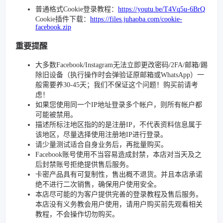
普通格式Cookie登录教程：
https://youtu.be/T4Vq5u-6BrQ
Cookie插件下载：
https://files.juhaoba.com/cookie-
facebook.zip
重要提醒
大多数Facebook/Instagram无法立即更改密码/2FA/邮箱/踢
除旧设备（执行操作时会弹验证原邮箱或WhatsApp）一
般需要养30-45天；我们不保证这个问题！购买前请考
虑！
如果您使用同一个IP地址登录多个帐户，则所有帐户都
可能被禁用。
描述所标注地区指的的是注册IP，不代表资料信息属于
该地区，尽量选择使用注册地IP进行登录。
请少量测试适合自身业务后，再批量购买。
Facebook账号使用不当容易造成封禁，本店对当天及之
后封禁账号拒绝提供售后服务。
卡密产品具有可复制性，售出概不退货。并且本店承诺
绝不进行二次销售，确保用户使用安全。
本店尽可能的为客户提供完善的登录教程及售后服务。
本店没有义务教会用户使用，请用户购买前先观看相关
教程，不会操作切勿购买。