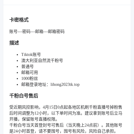
卡密格式
账号---密码---邮箱---邮箱密码
描述
Tiktok账号
澳大利亚自然流千粉号
普通号
邮箱可用
1000粉丝
邮箱登录地址：lihong2023tk.top
千粉白号售后
受近期风控影响，4月15日0点起各地区机刷千粉直播号掉粉售
后时间调整为12小时，以下单时间为准。建议拿到账号后立马
开播，保留账号直播权限。
千粉白号当天首登封号可售后（当天晚上24点前）。其他账号
是24小时首登，请不要囤号，囤号有风险，风险自己承担。