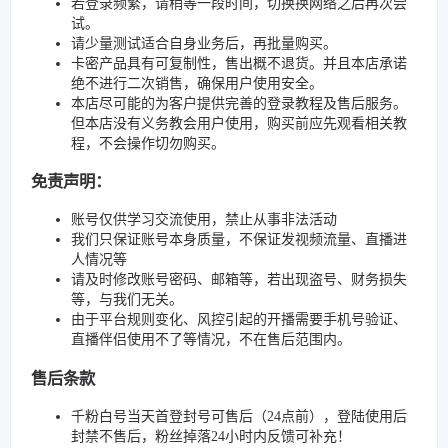
若登录频繁，请稍等一段时间，切换换网络之后再次尝
试。
请少量测试适合自身业务后，再批量购买。
卡密产品具有可复制性，售出概不退货。并且本店承诺
绝不进行二次销售，确保用户使用安全。
本店尽可能的为客户提供完善的登录教程及售后服务。
但本店没有义务教会用户使用，购买前应先观看相关教
程，不会操作切勿购买。
免责声明：
账号仅供学习交流使用，禁止从事非法活动
我们只保证账号本身质量，不保证发视频流量、直播进
人情况等
请及时修改账号密码、邮箱等，若出现盗号、财务损失
等，与我们无关。
由于平台规则变化、风控引起的开播需要手机号验证、
直播伴侣使用不了等情况，不在售后范围内。
售后条款
千粉白号当天首登封号可售后（24点前），登陆使用后
封禁不售后，粉丝掉落24小时内反馈可补充！