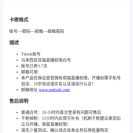
卡密格式
账号---密码---邮箱---邮箱密码
描述
Tiktok账号
马来西亚双端直播权限白号
账号已养3-7天
邮箱可用
本产品仅保证首登拥有双端直播权限，开播如需手机号
验证、18岁验证或实名认证请自行认证！
邮箱地址
www.outlook.com
售后说明
普通白号：24 小时内首次登录有问题可售后
千粉掉粉：12小时内反馈可补充（机刷千粉建议拿到后
立马开播，保留直播权限）
请先少量测试，确认适合自身业务后再批量购买