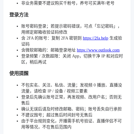
非业务需要不建议购买千粉号，养号可买满年/老号
登录方法
账号密码登录；若提示密码错误，可点「忘记密码」，
用绑定邮箱收验证码修改
含 2FA 的账号：复制 2FA 密钥到
https://2fa.help
生成验
证码
含微软邮箱的：邮箱登录地址
https://www.outlook.com
登录频繁 / 次数超限：关闭 App，切换干净 IP 和对应时
区，稍后再试
使用提醒
不包实名、关注、私信、流量；发视频 0 播放、直播没
流量，请检查 IP / 设备 / 视频三要素
登录后先确认账号正常，再发视频、改用户名；否则无
售后
确认无误后请及时修改邮箱、密码；账号丢失自行承担
不建议囤号；超过售后时间封号无售后
由于平台规则变化，开播需手机号验证、直播伴侣不可
用等情况，不在售后范围内