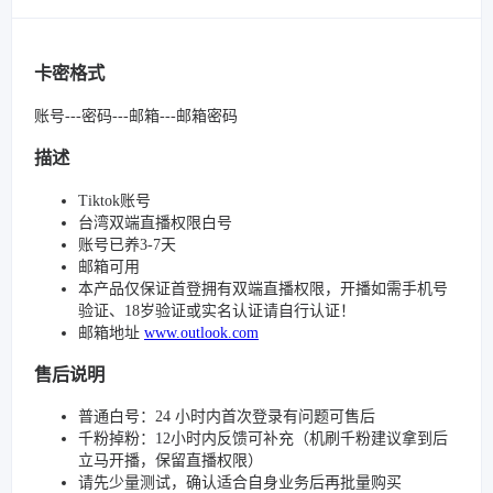
卡密格式
账号---密码---邮箱---邮箱密码
描述
Tiktok账号
台湾双端直播权限白号
账号已养3-7天
邮箱可用
本产品仅保证首登拥有双端直播权限，开播如需手机号
验证、18岁验证或实名认证请自行认证！
邮箱地址
www.outlook.com
售后说明
普通白号：24 小时内首次登录有问题可售后
千粉掉粉：12小时内反馈可补充（机刷千粉建议拿到后
立马开播，保留直播权限）
请先少量测试，确认适合自身业务后再批量购买