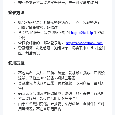
非业务需要不建议购买千粉号，养号可买满年/老号
登录方法
账号密码登录；若提示密码错误，可点「忘记密码」，
用绑定邮箱收验证码修改
含 2FA 的账号：复制 2FA 密钥到
https://2fa.help
生成验
证码
含微软邮箱的：邮箱登录地址
https://www.outlook.com
登录频繁 / 次数超限：关闭 App，切换干净 IP 和对应时
区，稍后再试
使用提醒
不包实名、关注、私信、流量；发视频 0 播放、直播没
流量，请检查 IP / 设备 / 视频三要素
登录后先确认账号正常，再发视频、改用户名；否则无
售后
确认无误后请及时修改邮箱、密码；账号丢失自行承担
不建议囤号；超过售后时间封号无售后
由于平台规则变化，开播需手机号验证、直播伴侣不可
用等情况，不在售后范围内