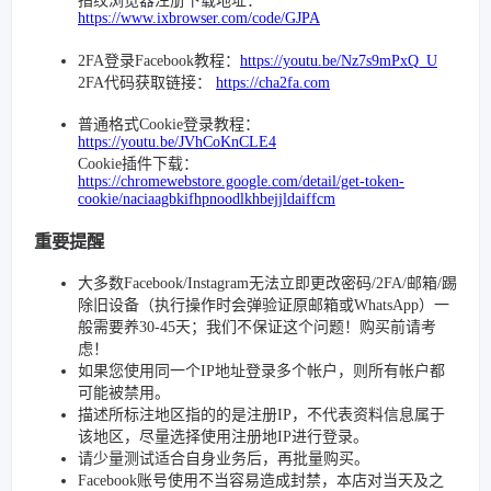
指纹浏览器注册下载地址：
https://www.ixbrowser.com/code/GJPA
2FA登录Facebook教程：
https://youtu.be/Nz7s9mPxQ_U
2FA代码获取链接：
https://cha2fa.com
普通格式Cookie登录教程：
https://youtu.be/JVhCoKnCLE4
Cookie插件下载：
https://chromewebstore.google.com/detail/get-token-
cookie/naciaagbkifhpnoodlkhbejjldaiffcm
重要提醒
大多数Facebook/Instagram无法立即更改密码/2FA/邮箱/踢
除旧设备（执行操作时会弹验证原邮箱或WhatsApp）一
般需要养30-45天；我们不保证这个问题！购买前请考
虑！
如果您使用同一个IP地址登录多个帐户，则所有帐户都
可能被禁用。
描述所标注地区指的的是注册IP，不代表资料信息属于
该地区，尽量选择使用注册地IP进行登录。
请少量测试适合自身业务后，再批量购买。
Facebook账号使用不当容易造成封禁，本店对当天及之