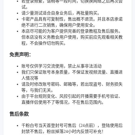
若登录频繁，请稍等一段时间，切换换网络之后再次尝
试。
请少量测试适合自身业务后，再批量购买。
卡密产品具有可复制性，售出概不退货。并且本店承诺
绝不进行二次销售，确保用户使用安全。
本店尽可能的为客户提供完善的登录教程及售后服务。
但本店没有义务教会用户使用，购买前应先观看相关教
程，不会操作切勿购买。
免责声明：
账号仅供学习交流使用，禁止从事非法活动
我们只保证账号本身质量，不保证发视频流量、直播进
人情况等
请及时修改账号密码、邮箱等，若出现盗号、财务损失
等，与我们无关。
由于平台规则变化、风控引起的开播需要手机号验证、
直播伴侣使用不了等情况，不在售后范围内。
售后条款
千粉白号当天首登封号可售后（24点前），登陆使用后
封禁不售后，粉丝掉落24小时内反馈可补充！