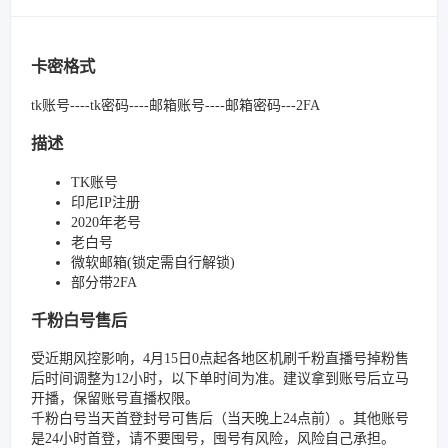
卡密格式
tk账号----tk密码----邮箱账号----邮箱密码---2FA
描述
TK账号
印尼IP注册
2020年老号
老白号
微软邮箱(锁定需自行解锁)
部分带2FA
千粉白号售后
受近期风控影响，4月15日0点起各地区机刷千粉直播号掉粉售
后时间调整为12小时，以下单时间为准。建议拿到账号后立马
开播，保留账号直播权限。
千粉白号当天首登封号可售后（当天晚上24点前）。其他账号
是24小时首登，请不要囤号，囤号有风险，风险自己承担。