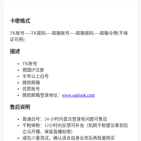
卡密格式
TK账号----TK密码----邮箱账号----邮箱密码----邮箱令牌(不保
证可用)
描述
TK账号
德国IP注册
半年以上白号
微软邮箱
优质账号
微软邮箱登录地址：
www.outlook.com
售后说明
普通白号：24 小时内首次登录有问题可售后
千粉掉粉：12小时内反馈可补充（机刷千粉建议拿到后
立马开播，保留直播权限）
请先少量测试，确认适合自身业务后再批量购买