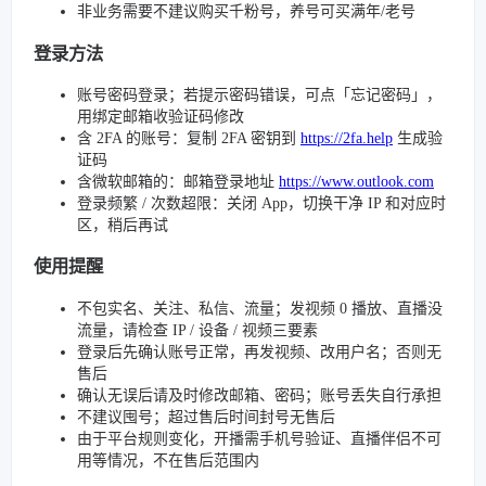
非业务需要不建议购买千粉号，养号可买满年/老号
登录方法
账号密码登录；若提示密码错误，可点「忘记密码」，
用绑定邮箱收验证码修改
含 2FA 的账号：复制 2FA 密钥到
https://2fa.help
生成验
证码
含微软邮箱的：邮箱登录地址
https://www.outlook.com
登录频繁 / 次数超限：关闭 App，切换干净 IP 和对应时
区，稍后再试
使用提醒
不包实名、关注、私信、流量；发视频 0 播放、直播没
流量，请检查 IP / 设备 / 视频三要素
登录后先确认账号正常，再发视频、改用户名；否则无
售后
确认无误后请及时修改邮箱、密码；账号丢失自行承担
不建议囤号；超过售后时间封号无售后
由于平台规则变化，开播需手机号验证、直播伴侣不可
用等情况，不在售后范围内