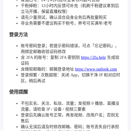
千粉掉粉：12小时内反馈可补充（机刷千粉建议拿到后
立马开播，保留直播权限）
请先少量测试，确认适合自身业务后再批量购买
非业务需要不建议购买千粉号，养号可买满年/老号
登录方法
账号密码登录；若提示密码错误，可点「忘记密码」，
用绑定邮箱收验证码修改
含 2FA 的账号：复制 2FA 密钥到
https://2fa.help
生成验
证码
含微软邮箱的：邮箱登录地址
https://www.outlook.com
登录频繁 / 次数超限：关闭 App，切换干净 IP 和对应时
区，稍后再试
使用提醒
不包实名、关注、私信、流量；发视频 0 播放、直播没
流量，请检查 IP / 设备 / 视频三要素
登录后先确认账号正常，再发视频、改用户名；否则无
售后
确认无误后请及时修改邮箱、密码；账号丢失自行承担