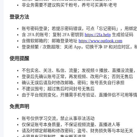
非业务需要不建议购买千粉号，养号可买满年/老号
登录方法
账号密码登录；若提示密码错误，可点「忘记密码」，用绑
含 2FA 的账号：复制 2FA 密钥到
https://2fa.help
生成验证码
含微软邮箱的：邮箱登录地址
https://www.outlook.com
登录频繁 / 次数超限：关闭 App，切换干净 IP 和对应时区
使用提醒
不包实名、关注、私信、流量；发视频 0 播放、直播没流量，请检查
登录后先确认账号正常，再发视频、改用户名；否则无售后
确认无误后请及时修改邮箱、密码；账号丢失自行承担
不建议囤号；超过售后时间封号无售后
由于平台规则变化，开播需手机号验证、直播伴侣不可用等
免责声明
账号仅供学习交流，禁止从事非法活动
仅保证账号本身质量，不保证视频流量、直播进人等
请及时绑定邮箱和修改密码；盗号、财务损失等与本站无关
卡密具有可复制性，售出概不退货