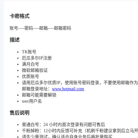
卡密格式
账号----密码----邮箱----邮箱密码
描述
TK账号
厄瓜多尔IP注册
满月白号
微软邮箱验证
优质账号
请用厄瓜多尔优质IP，使用账号密码登录，不要使用邮箱作
邮箱登录地址：
www.hotmail.com
邮箱可能需要解锁
user用户名
售后说明
普通白号：24 小时内首次登录有问题可售后
千粉掉粉：12小时内反馈可补充（机刷千粉建议拿到后立马
请先少量测试，确认适合自身业务后再批量购买