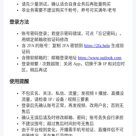
请先少量测试，确认适合自身业务后再批量购买
非业务需要不建议购买千粉号，养号可买满年/老号
登录方法
账号密码登录；若提示密码错误，可点「忘记密码」，
用绑定邮箱收验证码修改
含 2FA 的账号：复制 2FA 密钥到
https://2fa.help
生成验
证码
含微软邮箱的：邮箱登录地址
https://www.outlook.com
登录频繁 / 次数超限：关闭 App，切换干净 IP 和对应时
区，稍后再试
使用提醒
不包实名、关注、私信、流量；发视频 0 播放、直播没
流量，请检查 IP / 设备 / 视频三要素
登录后先确认账号正常，再发视频、改用户名；否则无
售后
确认无误后请及时修改邮箱、密码；账号丢失自行承担
不建议囤号；超过售后时间封号无售后
由于平台规则变化，开播需手机号验证、直播伴侣不可
用等情况，不在售后范围内