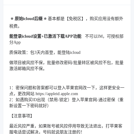
⭐️
原始
icloud后缀 ⭐️
基本都是【免税区】，购买应用没有额外
税费。
能登录icloud设置+已激活下载APP功能
不可以IM，可授权部
分App
质保政策：包3天内首登，能登陆icloud
做项目被风控不保，批量修改密码/批量转区被风控不包，批量
激活邮箱风控不保。
1：密保问题和答案都可以登入苹果官网改一下，这样更安全一
点，更改网站 https://appleid.apple.com
2：如遇购买ID出现（禁用-锁定）登入苹果官网-通过密保（重
新设置一下密码就好）
【注意事项】
最近风控严重，如果账号被风控停用导致无法退出，打苹果客
服电话尝试解决，号码就说朋友注册的！