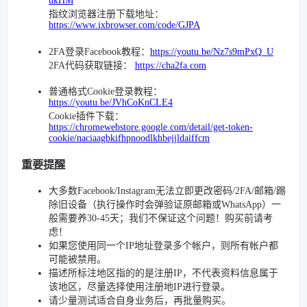
ukHM
指纹浏览器注册下载地址：
https://www.ixbrowser.com/code/GJPA
2FA登录Facebook教程：
https://youtu.be/Nz7s9mPxQ_U
2FA代码获取链接：
https://cha2fa.com
普通格式Cookie登录教程：
https://youtu.be/JVhCoKnCLE4
Cookie插件下载：
https://chromewebstore.google.com/detail/get-token-
cookie/naciaagbkifhpnoodlkhbejjldaiffcm
重要提醒
大多数Facebook/Instagram无法立即更改密码/2FA/邮箱/踢
除旧设备（执行操作时会弹验证原邮箱或WhatsApp）一
般需要养30-45天；我们不保证这个问题！购买前请考
虑！
如果您使用同一个IP地址登录多个帐户，则所有帐户都
可能被禁用。
描述所标注地区指的的是注册IP，不代表资料信息属于
该地区，尽量选择使用注册地IP进行登录。
请少量测试适合自身业务后，再批量购买。