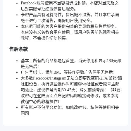
Facebook账号使用不当容易造成封禁，本店对当天及之
后封禁账号拒绝提供售后服务。
卡密产品具有可复制性，售出概不退货。并且本店承诺
绝不进行二次销售，确保用户使用安全。
本店尽可能的为客户提供完善的登录教程及售后服务。
本店没有义务教会用户使用，请用户购买前先观看相关
教程，不会操作切勿购买。
售后条款
基本上所有的商品都是包首登，当天停用和显示180天都
是无售后！
广告号绑卡、添加BM、等操作导致广告停用无售后！
大多数Facebook/Instagram无法立即更改密码/2FA/邮箱/踢
除旧设备，执行这些操作时可能弹ws验证或者原号主邮
箱验证，建议养号周期30-45天；购买前请考虑！（非要
改密可在登陆页面点忘记密码邮箱接码修改，或者参考
教程中心的教程操作）
所有账户不包平台功能，如修改姓名、私信等使用相关
问题