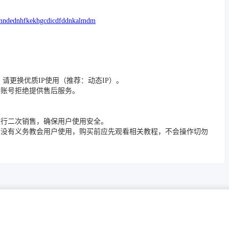
lkenndednhfkekhgcdicdfddnkalmdm
的，请更换优质IP使用（推荐：动态IP）。
封禁账号拒绝提供售后服务。
进行二次销售，确保用户使用安全。
店没有义务教会用户使用，购买前应先观看相关教程，不会操作切勿