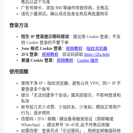
售后以这个为准
广告号绑卡、添加 BM 等操作导致停用，无售后
请先少量测试，确认适合自身业务后再批量购买
登录方法
陌生 IP 登录提示密码错误
：建议用 Cookie 登录；不支
持 Cookie 登录的不要下单
Json 格式 Cookie 登录
：
视频教程
·
指纹浏览器
2FA 登录
：
视频教程
· 验证码获取
https://2fa.help
普通 Cookie 登录
：
视频教程
·
Cookie 插件
使用提醒
使用干净 IP + 指纹浏览器，避免公共 VPN；同一 IP 不
要登录多个账号
提示「无法创建多个会话」属风控提示，不影响登录和
私信
新号前几天少点赞、少加好友、少发帖；模拟正常用户
行为，逐步预热
改密码 / 2FA / 邮箱 / 踢设备易触发验证（原邮箱或
WhatsApp），建议养号 30–45天,此不作售后依据
如需改密：登录页点「忘记密码」，用绑定邮箱接码修