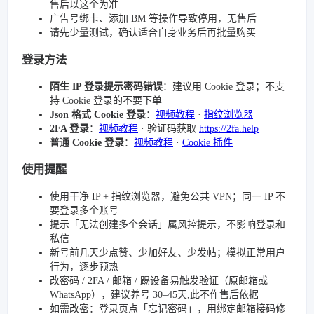
售后以这个为准
广告号绑卡、添加 BM 等操作导致停用，无售后
请先少量测试，确认适合自身业务后再批量购买
登录方法
陌生 IP 登录提示密码错误
：建议用 Cookie 登录；不支
持 Cookie 登录的不要下单
Json 格式 Cookie 登录
：
视频教程
·
指纹浏览器
2FA 登录
：
视频教程
· 验证码获取
https://2fa.help
普通 Cookie 登录
：
视频教程
·
Cookie 插件
使用提醒
使用干净 IP + 指纹浏览器，避免公共 VPN；同一 IP 不
要登录多个账号
提示「无法创建多个会话」属风控提示，不影响登录和
私信
新号前几天少点赞、少加好友、少发帖；模拟正常用户
行为，逐步预热
改密码 / 2FA / 邮箱 / 踢设备易触发验证（原邮箱或
WhatsApp），建议养号 30–45天,此不作售后依据
如需改密：登录页点「忘记密码」，用绑定邮箱接码修