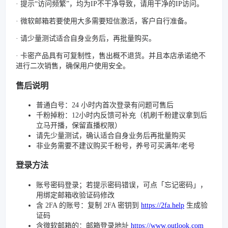
· 提示“访问频繁”，均为IP不干净导致，请用干净的IP访问。
· 微软邮箱若要使用大多需要短信激活，客户自行准备。
· 请少量测试适合自身业务后，再批量购买。
· 卡密产品具有可复制性，售出概不退货。并且本店承诺绝不
进行二次销售，确保用户使用安全。
售后说明
普通白号：24 小时内首次登录有问题可售后
千粉掉粉：12小时内反馈可补充（机刷千粉建议拿到后
立马开播，保留直播权限）
请先少量测试，确认适合自身业务后再批量购买
非业务需要不建议购买千粉号，养号可买满年/老号
登录方法
账号密码登录；若提示密码错误，可点「忘记密码」，
用绑定邮箱收验证码修改
含 2FA 的账号：复制 2FA 密钥到
https://2fa.help
生成验
证码
含微软邮箱的：邮箱登录地址
https://www.outlook.com