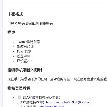
卡密格式
用户名|密码|2FA|邮箱|邮箱密码
描述
Twitter推特账号
邮箱已验证
搜索 TOP
粉丝200+
已设置2FA
推特手机端登入限制
现在手机端需要干净的住宅ip且对应的时区，现在账号售后以电脑
推特登录教程
2FA
登录推特教程及工具：
2FA登录推特教程：
https://youtu.be/Yn9oJQKY79w