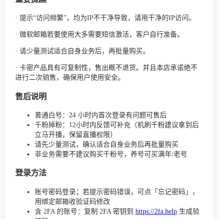
· 提示“访问频繁”，均为IP不干净导致，请用干净的IP访问。
· 微软邮箱若要使用大多需要短信激活，客户自行准备。
· 请少量测试适合自身业务后，再批量购买。
· 卡密产品具有可复制性，售出概不退货。并且本店承诺绝不
进行二次销售，确保用户使用安全。
售后说明
普通白号：24 小时内首次登录有问题可售后
千粉掉粉：12小时内反馈可补充（机刷千粉建议拿到后
立马开播，保留直播权限）
请先少量测试，确认适合自身业务后再批量购买
非业务需要不建议购买千粉号，养号可买满年/老号
登录方法
账号密码登录；若提示密码错误，可点「忘记密码」，
用绑定邮箱收验证码修改
含 2FA 的账号：复制 2FA 密钥到
https://2fa.help
生成验