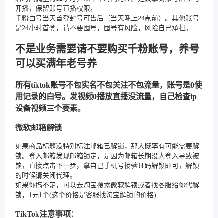
开播，保留账号直播权限。
千粉白号当天首登封号可售后（当天晚上24点前）。其他账号
是24小时首登，请不要囤号，囤号有风险，风险自己承担。
不是业务需要请不要购买千粉账号，养号
可以买满年老号养
所有tiktok账号不包实名不包关注不包流量，账号是0使
用记录的白号。发视频0播放直播没流量，自己检查ip
设备视频三个要素。
微软邮箱解锁
如果商品标题没特别标注邮箱已解锁，那大概率有可能需要解
锁。登入邮箱发现邮箱锁定，是因为邮箱长期没人登入导致被
锁，直接点击下一步，拿自己手机号接验证码解锁即可，解锁
的时候请关闭代理。
如果你搞不定，可以去淘宝搜索微软解锁或者找客服给你代解
锁，1元1个(这个价格是客服找淘宝解锁的价格)
TikTok注意事项：