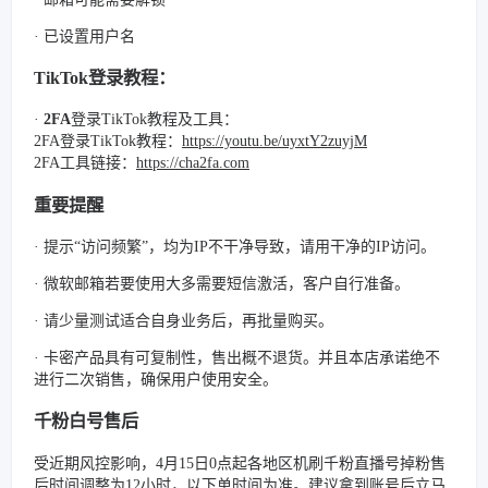
· 已设置用户名
TikTok登录教程：
·
2FA
登录TikTok教程及工具：
2FA登录TikTok教程：
https://youtu.be/uyxtY2zuyjM
2FA工具链接：
https://cha2fa.com
重要提醒
· 提示“访问频繁”，均为IP不干净导致，请用干净的IP访问。
· 微软邮箱若要使用大多需要短信激活，客户自行准备。
· 请少量测试适合自身业务后，再批量购买。
· 卡密产品具有可复制性，售出概不退货。并且本店承诺绝不
进行二次销售，确保用户使用安全。
千粉白号售后
受近期风控影响，4月15日0点起各地区机刷千粉直播号掉粉售
后时间调整为12小时，以下单时间为准。建议拿到账号后立马