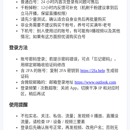
普通白号：24 小时内首次登录有问题可售后
千粉掉粉：12小时内反馈可补充（机刷千粉建议拿到后
立马开播，保留直播权限）
请先少量测试，确认适合自身业务后再批量购买
非业务需要不建议购买千粉号，养号可买满年/老号
下机号：别人使用过的账号，有可能有0播视频以及其他
情况；如果有这方面担忧请购买白号
登录方法
账号密码登录；若提示密码错误，可点「忘记密码」，
用绑定邮箱收验证码修改
含 2FA 的账号：复制 2FA 密钥到
https://2fa.help
生成验
证码
含微软邮箱的：邮箱登录地址
https://www.outlook.com
登录频繁 / 次数超限：关闭 App，切换干净 IP 和对应时
区，稍后再试
使用提醒
不包实名、关注、私信、流量；发视频 0 播放、直播没
流量，请检查 IP / 设备 / 视频三要素
登录后先确认账号正常，再发视频、改用户名；否则无