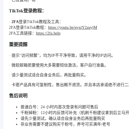
TikTok登录教程：
·
2FA
登录TikTok教程及工具：
2FA登录TikTok教程：
https://youtu.be/uyxtY2zuyjM
2FA工具链接：
https://2fa.help
重要提醒
· 提示“访问频繁”，均为IP不干净导致，请用干净的IP访问。
· 微软邮箱若要使用大多需要短信激活，客户自行准备。
· 请少量测试适合自身业务后，再批量购买。
· 卡密产品具有可复制性，售出概不退货。并且本店承诺绝不进行
售后说明
普通白号：24 小时内首次登录有问题可售后
千粉掉粉：12小时内反馈可补充（机刷千粉建议拿到后立马
请先少量测试，确认适合自身业务后再批量购买
非业务需要不建议购买千粉号，养号可买满年/老号