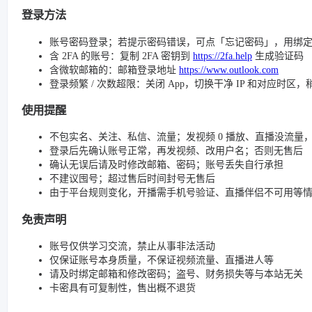
登录方法
账号密码登录；若提示密码错误，可点「忘记密码」，用绑
含 2FA 的账号：复制 2FA 密钥到
https://2fa.help
生成验证码
含微软邮箱的：邮箱登录地址
https://www.outlook.com
登录频繁 / 次数超限：关闭 App，切换干净 IP 和对应时区
使用提醒
不包实名、关注、私信、流量；发视频 0 播放、直播没流量，请检查
登录后先确认账号正常，再发视频、改用户名；否则无售后
确认无误后请及时修改邮箱、密码；账号丢失自行承担
不建议囤号；超过售后时间封号无售后
由于平台规则变化，开播需手机号验证、直播伴侣不可用等
免责声明
账号仅供学习交流，禁止从事非法活动
仅保证账号本身质量，不保证视频流量、直播进人等
请及时绑定邮箱和修改密码；盗号、财务损失等与本站无关
卡密具有可复制性，售出概不退货