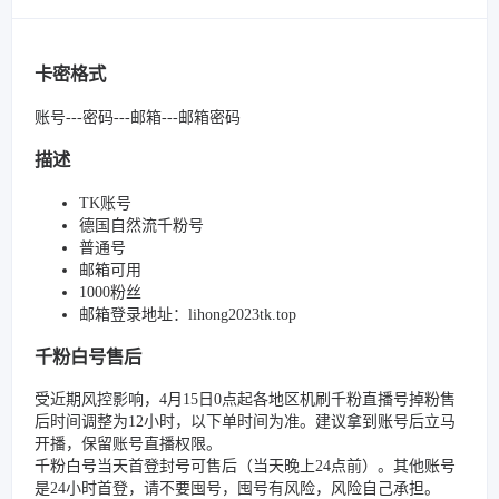
卡密格式
账号---密码---邮箱---邮箱密码
描述
TK账号
德国自然流千粉号
普通号
邮箱可用
1000粉丝
邮箱登录地址：lihong2023tk.top
千粉白号售后
受近期风控影响，4月15日0点起各地区机刷千粉直播号掉粉售
后时间调整为12小时，以下单时间为准。建议拿到账号后立马
开播，保留账号直播权限。
千粉白号当天首登封号可售后（当天晚上24点前）。其他账号
是24小时首登，请不要囤号，囤号有风险，风险自己承担。