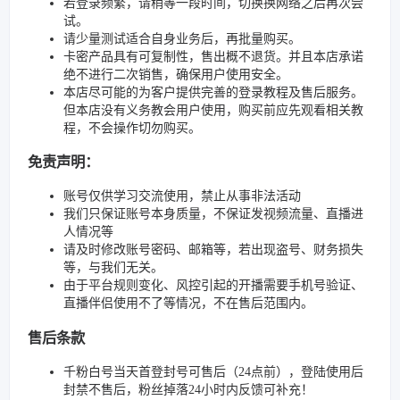
若登录频繁，请稍等一段时间，切换换网络之后再次尝
试。
请少量测试适合自身业务后，再批量购买。
卡密产品具有可复制性，售出概不退货。并且本店承诺
绝不进行二次销售，确保用户使用安全。
本店尽可能的为客户提供完善的登录教程及售后服务。
但本店没有义务教会用户使用，购买前应先观看相关教
程，不会操作切勿购买。
免责声明：
账号仅供学习交流使用，禁止从事非法活动
我们只保证账号本身质量，不保证发视频流量、直播进
人情况等
请及时修改账号密码、邮箱等，若出现盗号、财务损失
等，与我们无关。
由于平台规则变化、风控引起的开播需要手机号验证、
直播伴侣使用不了等情况，不在售后范围内。
售后条款
千粉白号当天首登封号可售后（24点前），登陆使用后
封禁不售后，粉丝掉落24小时内反馈可补充！