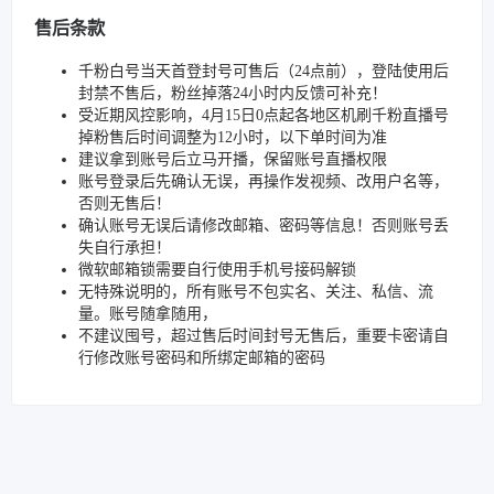
售后条款
千粉白号当天首登封号可售后（24点前），登陆使用后
封禁不售后，粉丝掉落24小时内反馈可补充！
受近期风控影响，4月15日0点起各地区机刷千粉直播号
掉粉售后时间调整为12小时，以下单时间为准
建议拿到账号后立马开播，保留账号直播权限
账号登录后先确认无误，再操作发视频、改用户名等，
否则无售后！
确认账号无误后请修改邮箱、密码等信息！否则账号丢
失自行承担！
微软邮箱锁需要自行使用手机号接码解锁
无特殊说明的，所有账号不包实名、关注、私信、流
量。账号随拿随用，
不建议囤号，超过售后时间封号无售后，重要卡密请自
行修改账号密码和所绑定邮箱的密码