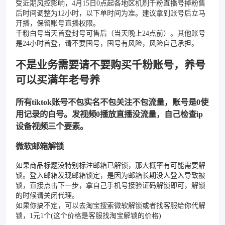
受近期风控影响，4月15日0点起各地区机刷千粉直播号掉粉售
后时间调整为12小时，以下单时间为准。建议拿到账号后立马
开播，保留账号直播权限。
千粉白号当天首登封号可售后（当天晚上24点前）。其他账号
是24小时首登，请不要囤号，囤号有风险，风险自己承担。
不是业务需要请不要购买千粉账号，养号
可以买满年老号养
所有tiktok账号不包实名不包关注不包流量，账号是0使
用记录的白号。发视频0播放直播没流量，自己检查ip
设备视频三个要素。
微软邮箱解锁
如果商品标题没特别标注邮箱已解锁，那大概率有可能需要解
锁。登入邮箱发现邮箱锁定，是因为邮箱长期没人登入导致被
锁，直接点击下一步，拿自己手机号接验证码解锁即可，解锁
的时候请关闭代理。
如果你搞不定，可以去淘宝搜索微软解锁或者找客服给你代解
锁，1元1个(这个价格是客服找淘宝解锁的价格)