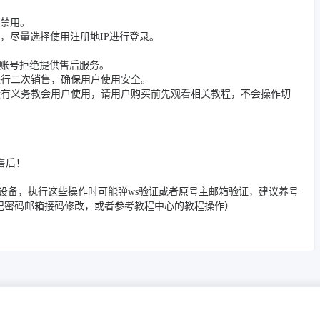
被禁用。
，尽量选择使用注册地IP进行登录。
封禁账号拒绝提供售后服务。
进行二次销售，确保用户使用安全。
没有义务教会用户使用，请用户购买前先观看相关教程，不会操作切
售后！
/邮箱/踢除旧设备，执行这些操作时可能弹ws验证或者原号主邮箱验证，建议养号
忘记密码邮箱接码修改，或者参考教程中心的教程操作）