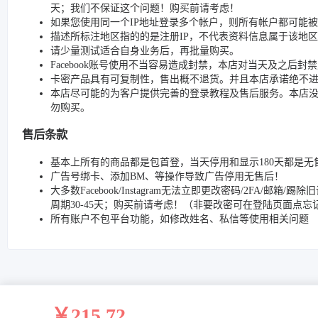
天；我们不保证这个问题！购买前请考虑！
如果您使用同一个IP地址登录多个帐户，则所有帐户都可能
描述所标注地区指的的是注册IP，不代表资料信息属于该地区
请少量测试适合自身业务后，再批量购买。
Facebook账号使用不当容易造成封禁，本店对当天及之后
卡密产品具有可复制性，售出概不退货。并且本店承诺绝不
本店尽可能的为客户提供完善的登录教程及售后服务。本店
勿购买。
售后条款
基本上所有的商品都是包首登，当天停用和显示180天都是无
广告号绑卡、添加BM、等操作导致广告停用无售后！
大多数Facebook/Instagram无法立即更改密码/2FA
周期30-45天；购买前请考虑！（非要改密可在登陆页面点
所有账户不包平台功能，如修改姓名、私信等使用相关问题
￥215.72