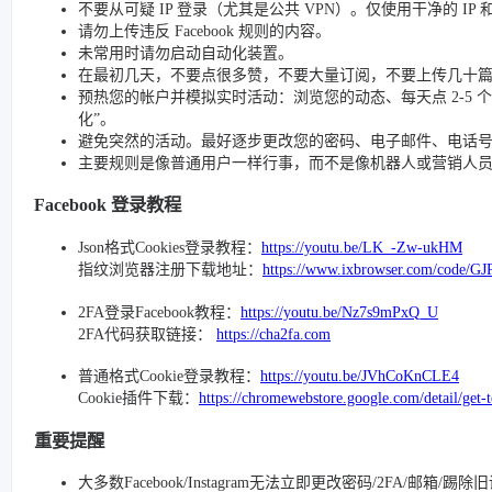
不要从可疑 IP 登录（尤其是公共 VPN）。仅使用干净的 IP
请勿上传违反 Facebook 规则的内容。
未常用时请勿启动自动化装置。
在最初几天，不要点很多赞，不要大量订阅，不要上传几十
预热您的帐户并模拟实时活动：浏览您的动态、每天点 2-5 个赞、
化”。
避免突然的活动。最好逐步更改您的密码、电子邮件、电话号码和
主要规则是像普通用户一样行事，而不是像机器人或营销人
Facebook 登录教程
Json格式Cookies登录教程：
https://youtu.be/LK_-Zw-ukHM
指纹浏览器注册下载地址：
https://www.ixbrowser.com/code/GJ
2FA登录Facebook教程：
https://youtu.be/Nz7s9mPxQ_U
2FA代码获取链接：
https://cha2fa.com
普通格式Cookie登录教程：
https://youtu.be/JVhCoKnCLE4
Cookie插件下载：
https://chromewebstore.google.com/detail/get-
重要提醒
大多数Facebook/Instagram无法立即更改密码/2FA/邮箱